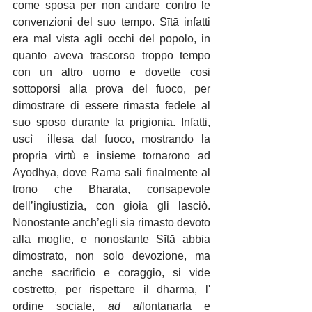
come sposa per non andare contro le 
convenzioni del suo tempo. Sītā infatti 
era mal vista agli occhi del popolo, in 
quanto aveva trascorso troppo tempo 
con un altro uomo e dovette cosi 
sottoporsi alla prova del fuoco, per 
dimostrare di essere rimasta fedele al 
suo sposo durante la prigionia. Infatti, 
uscì  illesa dal fuoco, mostrando la 
propria virtù e insieme tornarono ad 
Ayodhya, dove Rāma sali finalmente al 
trono che Bharata, consapevole 
dell’ingiustizia, con gioia gli lasciò. 
Nonostante anch’egli sia rimasto devoto 
alla moglie, e nonostante Sītā abbia 
dimostrato, non solo devozione, ma 
anche sacrificio e coraggio, si vide 
costretto, per rispettare il dharma, l' 
ordine sociale,
 ad al
lontanarla e 