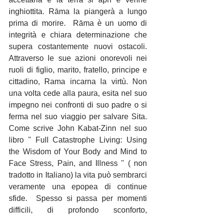
inghiottita. Rāma la piangerà a lungo 
prima di morire.  Rāma è un uomo di 
integrità e chiara determinazione che 
supera costantemente nuovi ostacoli. 
Attraverso le sue azioni onorevoli nei 
ruoli di figlio, marito, fratello, principe e 
cittadino, Rama incarna la virtù. Non 
una volta cede alla paura, esita nel suo 
impegno nei confronti di suo padre o si 
ferma nel suo viaggio per salvare Sita. 
Come scrive John Kabat-Zinn nel suo 
libro " Full Catastrophe Living: Using 
the Wisdom of Your Body and Mind to 
Face Stress, Pain, and Illness " ( non 
tradotto in Italiano) la vita può sembrarci 
veramente una epopea di continue 
sfide.  Spesso si passa per momenti 
difficili, di profondo sconforto, 