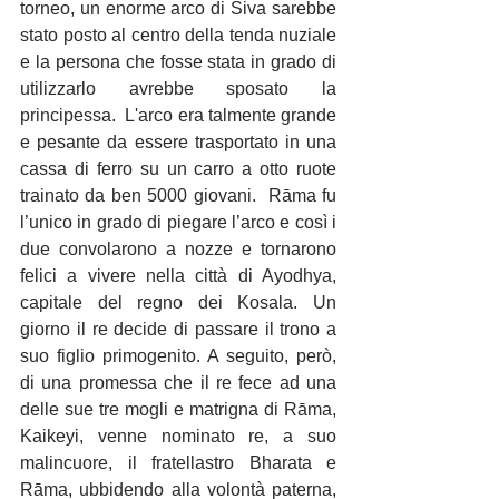
torneo, un enorme arco di Śiva sarebbe 
stato posto al centro della tenda nuziale 
e la persona che fosse stata in grado di 
utilizzarlo avrebbe sposato la 
principessa.  L'arco era talmente grande  
e pesante da essere trasportato in una 
cassa di ferro su un carro a otto ruote 
trainato da ben 5000 giovani.  Rāma fu 
l’unico in grado di piegare l’arco e così i 
due convolarono a nozze e tornarono 
felici a vivere nella città di Ayodhya, 
capitale del regno dei Kosala. Un 
giorno il re decide di passare il trono a 
suo figlio primogenito. A seguito, però, 
di una promessa che il re fece ad una 
delle sue tre mogli e matrigna di Rāma, 
Kaikeyi, venne nominato re, a suo 
malincuore, il fratellastro Bharata e 
Rāma, ubbidendo alla volontà paterna, 