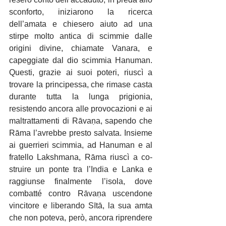
sconforto, iniziarono la ricerca 
dell’amata e chiesero aiuto ad una 
stirpe molto antica di scimmie dalle 
origini divine, chiamate Vanara, e 
capeggiate dal dio scimmia Hanuman. 
Questi, grazie ai suoi poteri, riuscì a 
trovare la principessa, che rimase casta 
durante tutta la lunga prigionia, 
resistendo ancora alle provocazioni e ai 
maltrattamenti di Rāvaṇa, sapendo che 
Rāma l’avrebbe presto salvata. Insieme 
ai guerrieri scimmia, ad Hanuman e al 
fratello Lakshmana, Rāma riuscì a co-
struire un ponte tra l’India e Lanka e 
raggiunse finalmente l’isola, dove 
combatté contro Rāvaṇa uscendone 
vincitore e liberando Sītā, la sua amta 
che non poteva, però, ancora riprendere 