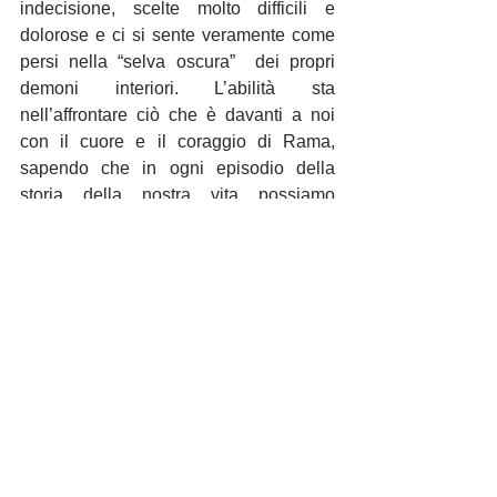
indecisione, scelte molto difficili e 
dolorose e ci si sente veramente come 
persi nella “selva oscura”  dei propri 
demoni interiori. L’abilità sta 
nell’affrontare ciò che è davanti a noi 
con il cuore e il coraggio di Rama, 
sapendo che in ogni episodio della 
storia della nostra vita possiamo 
acquisire saggezza. Mentre ci 
muoviamo  attraverso le sfide della vita, 
è importante anche ricordare le molte 
risorse a nostra disposizione. Proprio 
come Rama, possiamo connetterci al 
nostro potere e abilità innate, chiedere 
aiuto alla nostra famiglia (Lakshmana) e 
fare amicizia con devoti sostenitori 
(Hanuman)  e  avere la guida di preziosi 
maestri (Vashista).