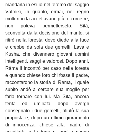
mandarla in esilio nell’eremo del saggio 
Vālmīki, in quanto, ormai, nel regno 
molti non la accettavano più, e come re, 
non poteva permetterselo. Sītā, 
sconvolta dalla decisione del marito, si 
ritirò nella foresta, dove diede alla luce 
e crebbe da sola due gemelli, Lava e 
Kusha, che divennero giovani uomini 
intelligenti, saggi e valorosi. Dopo anni, 
Rāma li incontrò per caso nella foresta 
e quando chiese loro chi fosse il padre, 
raccontarono la storia di Rāma, il quale 
subito andò a cercare sua moglie per 
farla tornare con lui. Ma Sītā, ancora 
ferita ed umiliata, dopo avergli 
consegnato i due gemelli, rifiutò la sua 
proposta e, dopo un ultimo giuramento 
di innocenza, chiese alla madre di 
accettarla e la terra si aprì e venne 