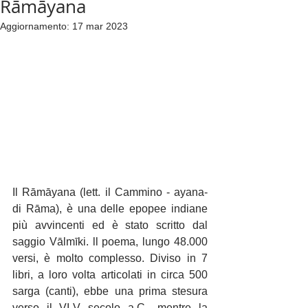
Rāmāyana
Aggiornamento:
17 mar 2023
Il Rāmāyana (lett. il Cammino - ayana- 
di Rāma), è una delle epopee indiane 
più avvincenti ed è stato scritto dal 
saggio Vālmīki. ll poema, lungo 48.000 
versi, è molto complesso. Diviso in 7 
libri, a loro volta articolati in circa 500 
sarga (canti), ebbe una prima stesura 
verso il VI-V secolo a.C., mentre la 