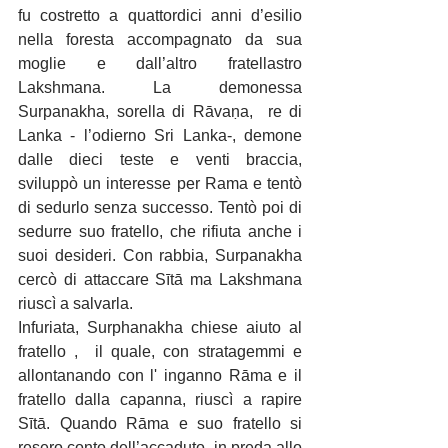
fu costretto a quattordici anni d’esilio 
nella foresta accompagnato da sua 
moglie e dall’altro fratellastro 
Lakshmana. La demonessa 
Surpanakha, sorella di Rāvaṇa,  re di 
Lanka - l’odierno Sri Lanka-, demone 
dalle dieci teste e venti braccia, 
sviluppò un interesse per Rama e tentò 
di sedurlo senza successo. Tentò poi di 
sedurre suo fratello, che rifiuta anche i 
suoi desideri. Con rabbia, Surpanakha 
cercò di attaccare Sītā ma Lakshmana 
riuscì a salvarla.
Infuriata, Surphanakha chiese aiuto al 
fratello ,  il quale, con stratagemmi e 
allontanando con l' inganno Rāma e il 
fratello dalla capanna, riuscì a rapire 
Sītā. Quando Rāma e suo fratello si 
resero conto dell’accaduto, in preda allo 