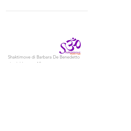
Shaktimove di Barbara De
Benedetto
via del Lavoro,12
33010 Tavagnacco (Ud)
+39 393 9140107
barbaradebenedetto@shaktimove.com
Attività professionale non regolamentata
disciplinata ai sensi della legge 14/1/2013
n°4 (G.U. 26/1/2013 n°2)