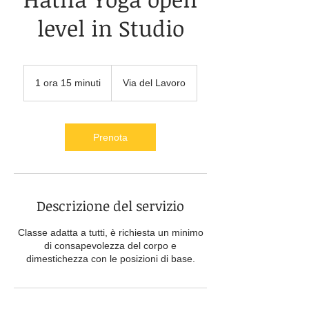
level in Studio
1 ora 15 minuti
1
Via del Lavoro
o
r
1
5
Prenota
m
i
n
u
t
Descrizione del servizio
i
Classe adatta a tutti, è richiesta un minimo
di consapevolezza del corpo e