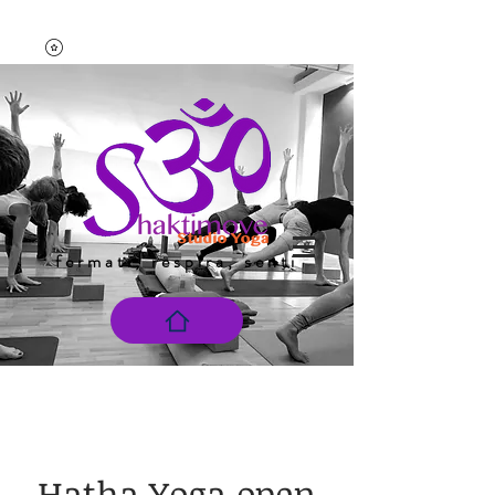
fermati, respira, senti
Hatha Yoga open