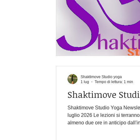
Shaktimove Studio yoga
1 lug
Tempo di lettura: 1 min
Shaktimove Studio Yoga Newsletter Luglio 2026 C
luglio 2026 Le lezioni si terranno con un minimo di 3 iscritti. Vi invito quindi a iscrivervi, o comunicare la vostra presenza,
almeno due ore in anticipo dall'in
la vostra presenza entro le 21 de