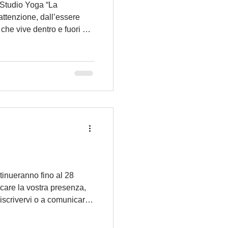
Studio Yoga “La
attenzione, dall’essere
ò che vive dentro e fuori di
ifestarsi per forza dopo
enzione profonda, a priori,
mo all’altezza della vita,
on la
ento il bisogno di
a iscrivervi o a comunicare
anti