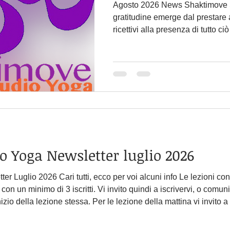
Agosto 2026 News Shaktimove 
gratitudine emerge dal prestare 
ricettivi alla presenza di tutto ci
noi. La gratitudine non deve man
un evento. È la condizione di att
che mostra che capiamo e che sia
la cui natura è dono.” David Whyte Cari tutti, c
conclusione di questa stagione s
esprimere la mia profonda gratit
Shaktimove Studio Yoga Newsletter luglio 2026
ari tutti, ecco per voi alcuni info Le lezioni continueranno fino al 28
izio della lezione stessa. Per le lezione della mattina vi invito 
lla sera prima. Nel caso non si raggiunga il minimo dei partecip