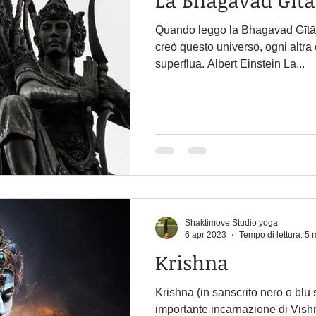
Quando leggo la Bhagavad Gītā e
creò questo universo, ogni altr
superflua. Albert Einstein La...
Shaktimove Studio yoga
6 apr 2023
Tempo di lettura: 5 
Krishna
Krishna (in sanscrito nero o blu s
importante incarnazione di Vish