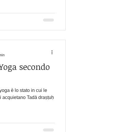
min
 Yoga secondo
yoga è lo stato in cui le
si acquietano Tadā draṣṭuḥ