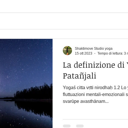
Shaktimove Studio yoga
15 ott 2023
Tempo di lettura: 3 
La definizione di
Patañjali
Yogaś citta vṛtti nirodhaḥ 1.2 Lo 
fluttuazioni mentali-emozionali 
svarūpe avasthānam...