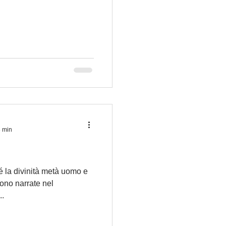
8 min
é la divinità metà uomo e
ono narrate nel
..