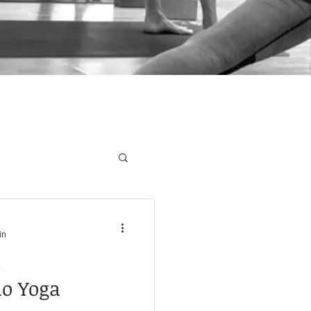
in
io Yoga